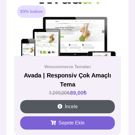
93% İndirim
Woocommerce Temaları
Avada | Responsiv Çok Amaçlı
Tema
89,00
₺
1.299,00
₺
İncele
Sepete Ekle