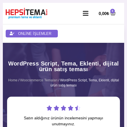
0,00
₺
ONLİNE İŞLEMLER
WordPress Script, Tema, Eklenti, dijital
ürün satış teması
Home
/
Woocommerce Temaları
/ WordPress Script, Tema, Eklenti, dijital
ürün satış teması





Satın aldığınız ürünün incelemesini yapmayı
unutmayınız.