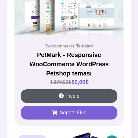
Woocommerce Temaları
PetMark - Responsive
WooCommerce WordPress
Petshop teması
89,00
₺
1.299,00
₺
İncele
Sepete Ekle