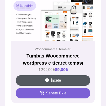
93% İndirim
Woocommerce Temaları
Tumbas Woocommerce
wordpress e ticaret teması
89,00
₺
1.299,00
₺
İncele
Sepete Ekle