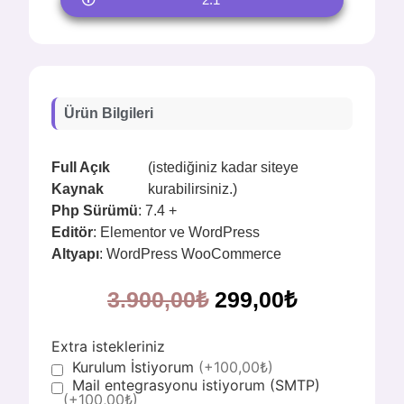
Ürün Bilgileri
Full Açık
(istediğiniz kadar siteye
Kaynak
kurabilirsiniz.)
Php Sürümü
: 7.4 +
Editör
: Elementor ve WordPress
Altyapı
: WordPress WooCommerce
3.900,00
₺
299,00
₺
Extra istekleriniz
Kurulum İstiyorum
(+100,00₺)
Mail entegrasyonu istiyorum (SMTP)
(+100,00₺)