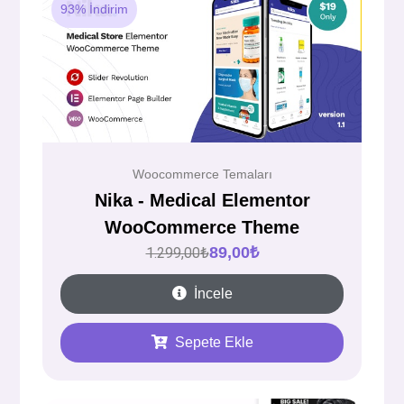
93% İndirim
Woocommerce Temaları
Nika - Medical Elementor
WooCommerce Theme
89,00
₺
1.299,00
₺
İncele
Sepete Ekle