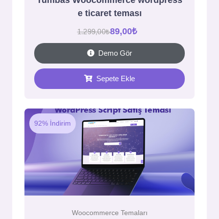
Tumbas Woocommerce wordpress
e ticaret teması
89,00
₺
1.299,00
₺
Demo Gör
Sepete Ekle
92% İndirim
Woocommerce Temaları