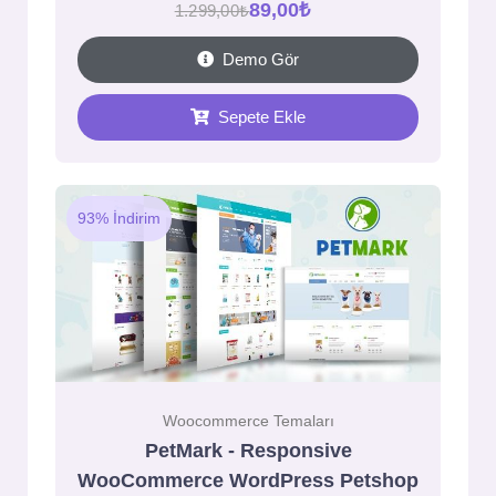
89,00
₺
1.299,00
₺
Demo Gör
Sepete Ekle
93% İndirim
Woocommerce Temaları
PetMark - Responsive
WooCommerce WordPress Petshop