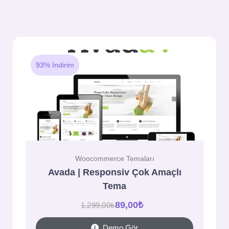
93% İndirim
Woocommerce Temaları
Avada | Responsiv Çok Amaçlı
Tema
89,00
₺
1.299,00
₺
Demo Gör