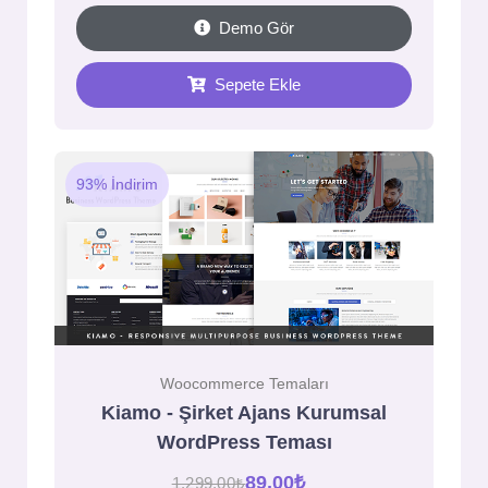
Demo Gör
Sepete Ekle
93% İndirim
Woocommerce Temaları
Kiamo - Şirket Ajans Kurumsal
WordPress Teması
89,00
₺
1.299,00
₺