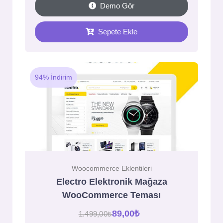
Demo Gör
Sepete Ekle
94% İndirim
Woocommerce Eklentileri
Electro Elektronik Mağaza
WooCommerce Teması
89,00
₺
1.499,00
₺