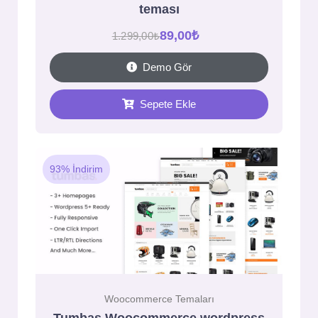
teması
89,00
₺
1.299,00
₺
Demo Gör
Sepete Ekle
93% İndirim
Woocommerce Temaları