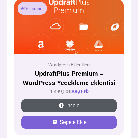
94% İndirim
Wordpress Eklentileri
UpdraftPlus Premium –
WordPress Yedekleme eklentisi
89,00
₺
1.499,00
₺
İncele
Sepete Ekle