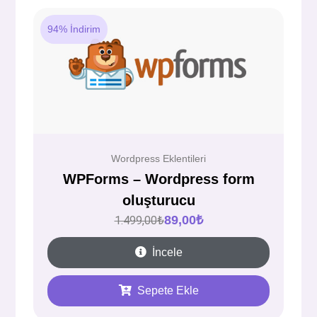
94% İndirim
Wordpress Eklentileri
WPForms – Wordpress form
oluşturucu
89,00
₺
1.499,00
₺
İncele
Sepete Ekle