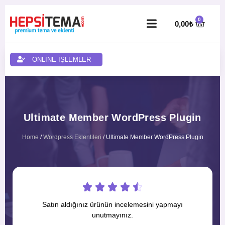
0,00
₺
ONLİNE İŞLEMLER
Ultimate Member WordPress Plugin
Home
/
Wordpress Eklentileri
/ Ultimate Member WordPress Plugin





Satın aldığınız ürünün incelemesini yapmayı
unutmayınız.