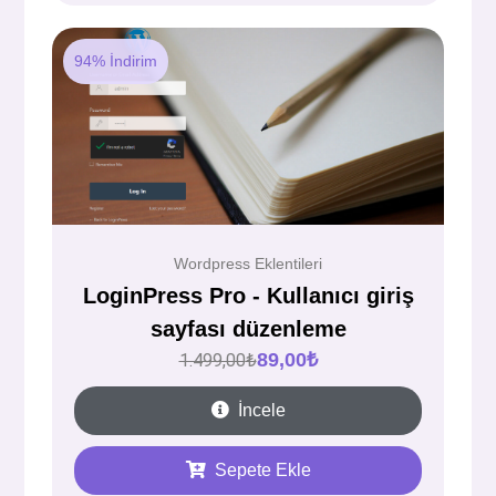
94% İndirim
Wordpress Eklentileri
LoginPress Pro - Kullanıcı giriş
sayfası düzenleme
89,00
₺
1.499,00
₺
İncele
Sepete Ekle