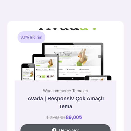
93% İndirim
Woocommerce Temaları
Avada | Responsiv Çok Amaçlı
Tema
89,00
₺
1.299,00
₺
Demo Gör