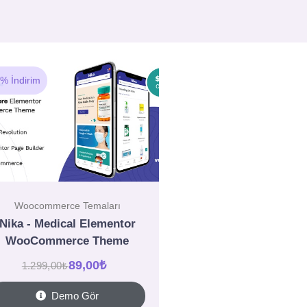
% İndirim
Woocommerce Temaları
Nika - Medical Elementor
WooCommerce Theme
89,00
₺
1.299,00
₺
Demo Gör