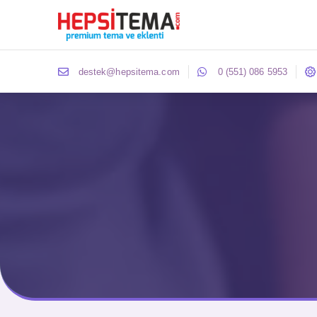
destek@hepsitema.com
0 (551) 086 5953