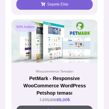
Sepete Ekle
93% İndirim
Woocommerce Temaları
PetMark - Responsive
WooCommerce WordPress
Petshop teması
89,00
₺
1.299,00
₺