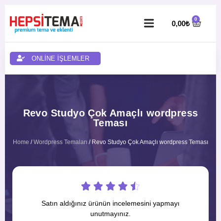
0,00
₺
ONLİNE İŞLEMLER
Revo Studyo Çok Amaçlı wordpress
Teması
Home
/
Wordpress Temaları
/ Revo Studyo Çok Amaçlı wordpress Teması





Satın aldığınız ürünün incelemesini yapmayı
unutmayınız.