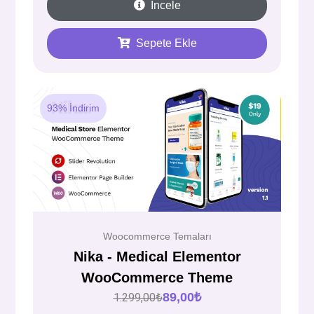
İncele
Sepete Ekle
93% İndirim
Woocommerce Temaları
Nika - Medical Elementor
WooCommerce Theme
89,00
₺
1.299,00
₺