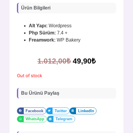
Ürün Bilgileri
Alt Yapı:
Wordpress
Php Sürüm:
7.4 +
Freamwork:
WP Bakery
1.012,00
₺
49,90
₺
Out of stock
Bu Ürünü Paylaş
Facebook
Twitter
LinkedIn
WhatsApp
Telegram