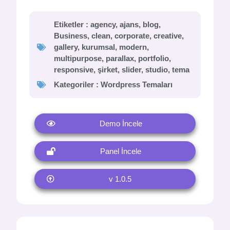
Etiketler :
agency
,
ajans
,
blog
,
Business
,
clean
,
corporate
,
creative
,
gallery
,
kurumsal
,
modern
,
multipurpose
,
parallax
,
portfolio
,
responsive
,
şirket
,
slider
,
studio
,
tema
Kategoriler :
Wordpress Temaları
Demo İncele
Panel İncele
v 1.0.5