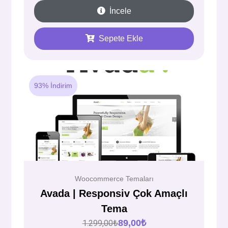
İncele
Sepete Ekle
93% İndirim
Woocommerce Temaları
Avada | Responsiv Çok Amaçlı
Tema
89,00
₺
1.299,00
₺