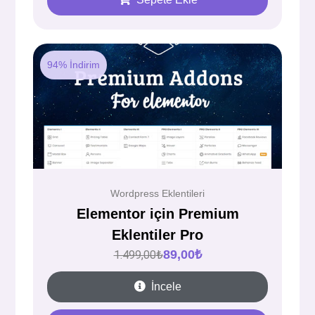
94% İndirim
Wordpress Eklentileri
Elementor için Premium
Eklentiler Pro
89,00
₺
1.499,00
₺
İncele