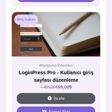
94% İndirim
Wordpress Eklentileri
LoginPress Pro - Kullanıcı giriş
sayfası düzenleme
89,00
₺
1.499,00
₺
İncele
Sepete Ekle