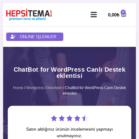
0,00
₺
ONLİNE İŞLEMLER
ChatBot for WordPress Canlı Destek
eklentisi
Home
/
Wordpress Eklentileri
/ ChatBot for WordPress Canlı Destek
eklentisi





Satın aldığınız ürünün incelemesini yapmayı
unutmayınız.