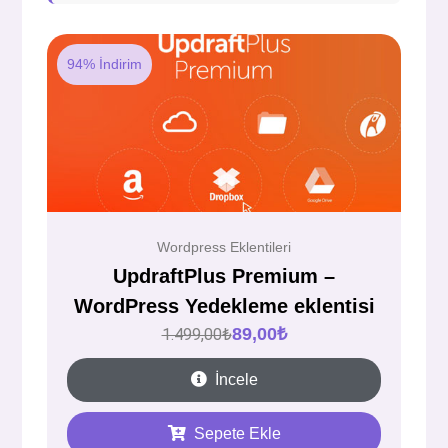
94% İndirim
Wordpress Eklentileri
UpdraftPlus Premium –
WordPress Yedekleme eklentisi
89,00
₺
1.499,00
₺
İncele
Sepete Ekle