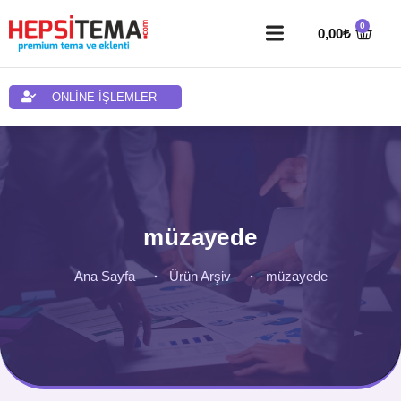
0,00
₺
ONLİNE İŞLEMLER
müzayede
Ana Sayfa
Ürün Arşiv
müzayede