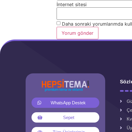
İnternet sitesi
Daha sonraki yorumlarımda kulla
Sözl
Giz
WhatsApp Destek
Çe
Sepet
Kv
Üy